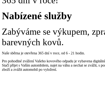
365 dní v roce!
Nabízené služby
Zabýváme se výkupem, zpra
barevných kovů.
Naše sběrna je otevřena 365 dní v roce, od 6 - 21 hodin.
Pro pohodlné zvážení Vašeho kovového odpadu je vybavena digitální
Stačí přijet s Vaším autombilem, najet na váhu a nechat se zvážit, s 
zboží a zvážit automobil po vyložení.