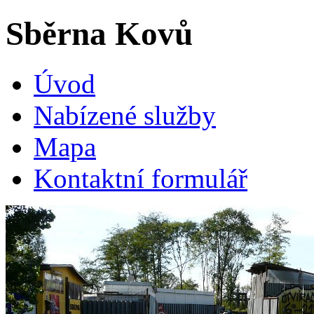
Sběrna
Kovů
Úvod
Nabízené služby
Mapa
Kontaktní formulář