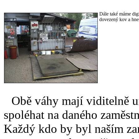
Dále také máme digi
dovezený kov a hned
Obě váhy mají viditelně u
spoléhat na daného zaměstna
Každý kdo by byl naším za