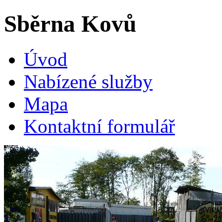
Sběrna
Kovů
Úvod
Nabízené služby
Mapa
Kontaktní formulář