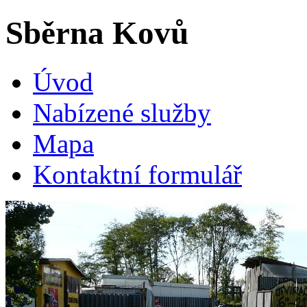
Sběrna
Kovů
Úvod
Nabízené služby
Mapa
Kontaktní formulář